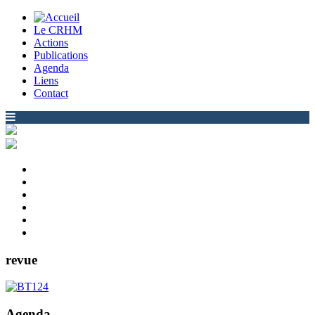
Le CRHM
Actions
Publications
Agenda
Liens
Contact
revue
Agenda