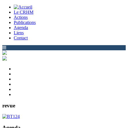
Le CRHM
Actions
Publications
Agenda
Liens
Contact
revue
Agenda