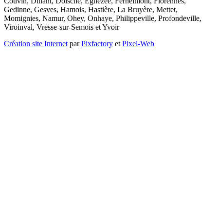
Couvin, Dinant, Doische, Eghezée, Fernelmont, Florennes,
Gedinne, Gesves, Hamois, Hastière, La Bruyère, Mettet,
Momignies, Namur, Ohey, Onhaye, Philippeville, Profondeville,
Viroinval, Vresse-sur-Semois et Yvoir
Création site Internet
par
Pixfactory
et
Pixel-Web