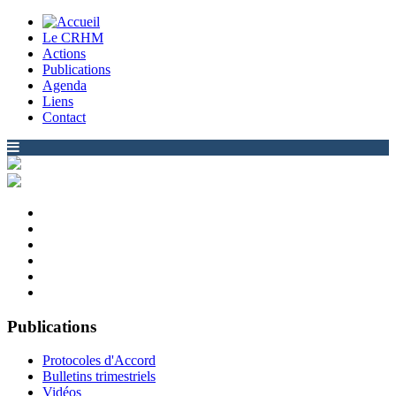
Le CRHM
Actions
Publications
Agenda
Liens
Contact
Publications
Protocoles d'Accord
Bulletins trimestriels
Vidéos