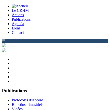
Le CRHM
Actions
Publications
Agenda
Liens
Contact
Publications
Protocoles d'Accord
Bulletins trimestriels
Vidéos