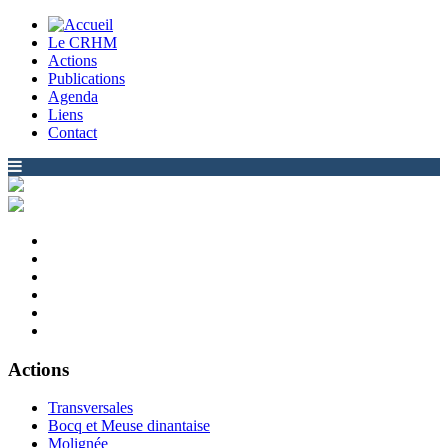
Le CRHM
Actions
Publications
Agenda
Liens
Contact
Actions
Transversales
Bocq et Meuse dinantaise
Molignée