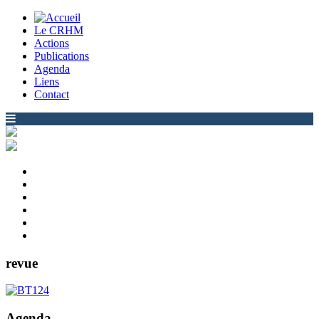
Le CRHM
Actions
Publications
Agenda
Liens
Contact
revue
Agenda