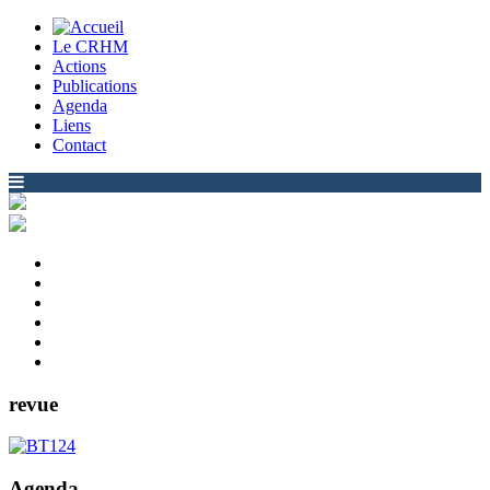
Le CRHM
Actions
Publications
Agenda
Liens
Contact
revue
Agenda