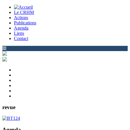
Le CRHM
Actions
Publications
Agenda
Liens
Contact
revue
Agenda