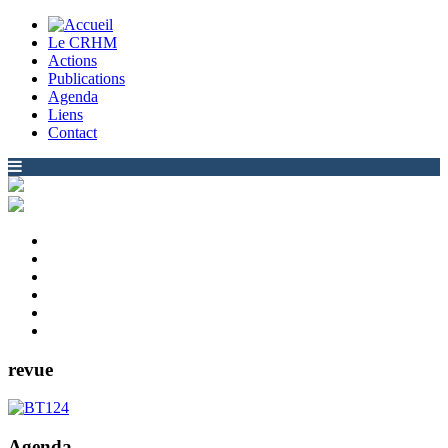
Le CRHM
Actions
Publications
Agenda
Liens
Contact
revue
Agenda