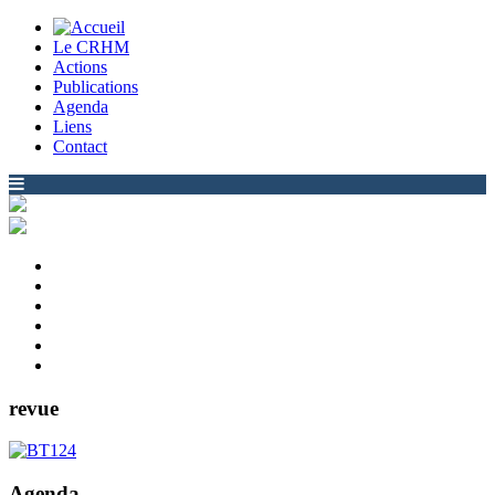
Le CRHM
Actions
Publications
Agenda
Liens
Contact
revue
Agenda