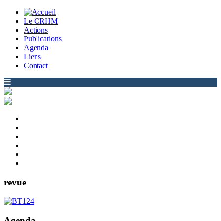
Le CRHM
Actions
Publications
Agenda
Liens
Contact
revue
Agenda