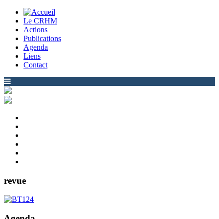
Le CRHM
Actions
Publications
Agenda
Liens
Contact
revue
Agenda