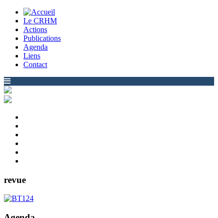
Le CRHM
Actions
Publications
Agenda
Liens
Contact
revue
Agenda