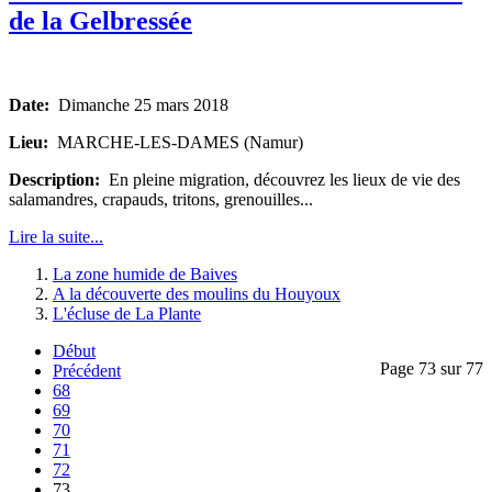
de la Gelbressée
Date:
Dimanche 25 mars 2018
Lieu:
MARCHE-LES-DAMES (Namur)
Description:
En pleine migration, découvrez les lieux de vie des
salamandres, crapauds, tritons, grenouilles...
Lire la suite...
La zone humide de Baives
A la découverte des moulins du Houyoux
L'écluse de La Plante
Début
Page 73 sur 77
Précédent
68
69
70
71
72
73