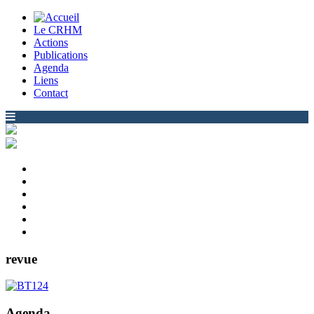
Le CRHM
Actions
Publications
Agenda
Liens
Contact
revue
Agenda