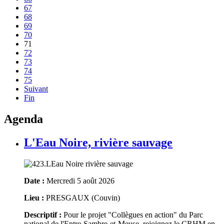
67
68
69
70
71
72
73
74
75
Suivant
Fin
Agenda
L'Eau Noire, rivière sauvage
Date :
Mercredi 5 août 2026
Lieu :
PRESGAUX (Couvin)
Descriptif :
Pour le projet "Collègues en action" du Parc
national de l'Entre-Sambre-et-Meuse, rejoignez le CRHM en