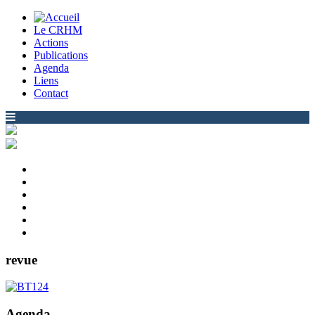
Le CRHM
Actions
Publications
Agenda
Liens
Contact
revue
Agenda